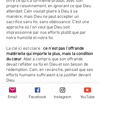
offre ce qu'il a lui-même produit, avec son
propre raisonnement, en ignorant ce que Dieu
attendait. Caïn voulait plaire à Dieu à sa
manière, mais Dieu ne peut accepter un
sacrifice sans foi, sans obéissance. C'est une
approche où l'on veut que Dieu soit
impressionné par nos efforts plutôt que par
notre humilité et notre foi.
La clé ici est claire :
ce n'est pas l'offrande
matérielle qui importe le plus, mais la condition
du cœur
. Abel a compris que son offrande
devait refléter sa foi en Dieu et son besoin de
rédemption. Caïn, en revanche, pensait que ses
efforts humains suffiraient à le justifier devant
Dieu.
Le message est profond :
Dieu ne cherche pas
nos œuvres pour nous sauver
. Il a déjà offert le
Email
Facebook
Instagram
YouTube
sacrifice parfait en Jésus-Christ. Ce que Dieu
cherche, c’est notre foi – une foi qui reconnaît
notre besoin du sacrifice de Christ pour nous
rendre justes.
Conclusion
Offrir à Dieu par la foi, c’est se rappeler que tout
ce que nous faisons doit être une réponse à ce