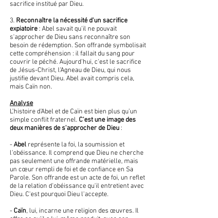
sacrifice institué par Dieu.
3.
Reconnaître la nécessité d'un sacrifice
expiatoire
: Abel savait qu'il ne pouvait
s'approcher de Dieu sans reconnaître son
besoin de rédemption. Son offrande symbolisait
cette compréhension : il fallait du sang pour
couvrir le péché. Aujourd'hui, c'est le sacrifice
de Jésus-Christ, l'Agneau de Dieu, qui nous
justifie devant Dieu. Abel avait compris cela,
mais Caïn non.
Analyse
L’histoire d’Abel et de Caïn est bien plus qu’un
simple conflit fraternel.
C'est une image des
deux manières de s'approcher de Dieu
:
-
Abel
représente la foi, la soumission et
l'obéissance. Il comprend que Dieu ne cherche
pas seulement une offrande matérielle, mais
un cœur rempli de foi et de confiance en Sa
Parole. Son offrande est un acte de foi, un reflet
de la relation d'obéissance qu'il entretient avec
Dieu. C'est pourquoi Dieu l'accepte.
-
Caïn
, lui, incarne une religion des œuvres. Il