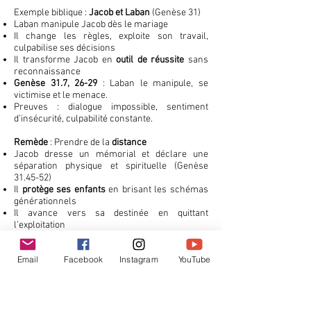
Exemple biblique :
Jacob et Laban
(Genèse 31)
Laban manipule Jacob dès le mariage
Il change les règles, exploite son travail,
culpabilise ses décisions
Il transforme Jacob en
outil de réussite
sans
reconnaissance
Genèse 31.7, 26-29
: Laban le manipule, se
victimise et le menace.
Preuves : dialogue impossible, sentiment
d’insécurité, culpabilité constante.
Remède
: Prendre de la
distance
Jacob dresse un mémorial et déclare une
séparation physique et spirituelle (Genèse
31.45-52)
Il
protège ses enfants
en brisant les schémas
générationnels
Il avance vers sa destinée en quittant
l’exploitation
5. ☠️ Classe 3 : La relation
Email
Facebook
Instagram
YouTube
mortelle (abus)
Il ne s’agit plus d’influence ou de manipulation,