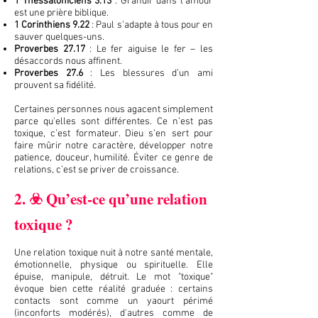
1 Thessaloniciens 3.13
: Grandir dans l’amour
est une prière biblique.
1 Corinthiens 9.22
: Paul s’adapte à tous pour en
sauver quelques-uns.
Proverbes 27.17
: Le fer aiguise le fer – les
désaccords nous affinent.
Proverbes 27.6
: Les blessures d’un ami
prouvent sa fidélité.
Certaines personnes nous agacent simplement
parce qu'elles sont différentes. Ce n’est pas
toxique, c’est formateur. Dieu s’en sert pour
faire mûrir notre caractère, développer notre
patience, douceur, humilité. Éviter ce genre de
relations, c’est se priver de croissance.
2. ☣️ Qu’est-ce qu’une relation
toxique ?
Une relation toxique nuit à notre santé mentale,
émotionnelle, physique ou spirituelle. Elle
épuise, manipule, détruit. Le mot "toxique"
évoque bien cette réalité graduée : certains
contacts sont comme un yaourt périmé
(inconforts modérés), d'autres comme de